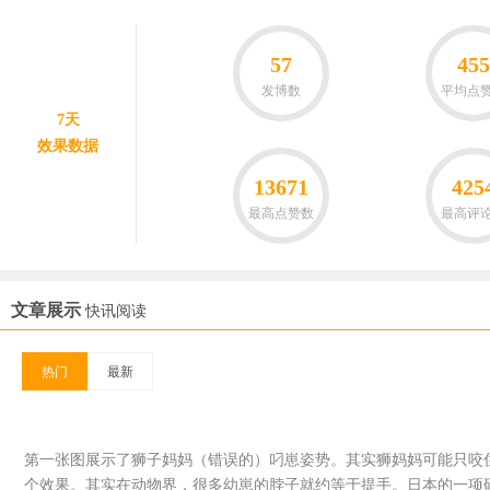
57
455
发博数
平均点
7天
效果数据
13671
425
最高点赞数
最高评
文章展示
快讯阅读
热门
最新
第一张图展示了狮子妈妈（错误的）叼崽姿势。其实狮妈妈可能只咬
个效果。其实在动物界，很多幼崽的脖子就约等于提手。日本的一项