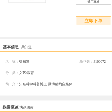
硬广直发
立即下单
基本信息
柴知道
名 称：
柴知道
粉丝数：
3100072
分 类：
文艺/教育
简 介：
知名科学科普博主 微博签约自媒体
数据概览
快讯阅读