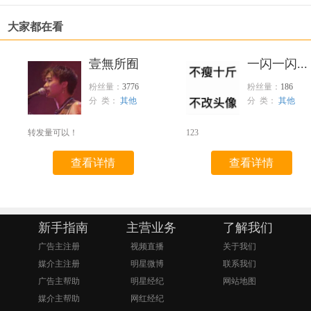
大家都在看
壹無所囿
一闪一闪...
粉丝量：
3776
粉丝量：
186
分 类：
其他
分 类：
其他
转发量可以！
123
查看详情
查看详情
新手指南
主营业务
了解我们
广告主注册
视频直播
关于我们
媒介主注册
明星微博
联系我们
广告主帮助
明星经纪
网站地图
媒介主帮助
网红经纪